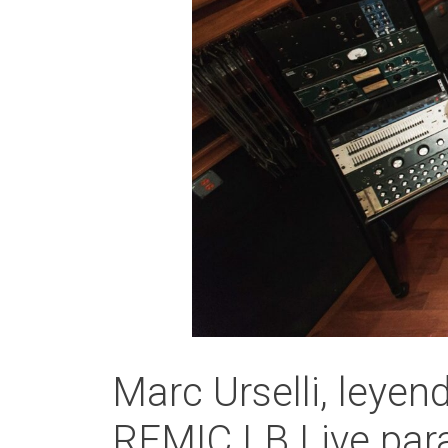
Marc Urselli, leyen
REMIC LB Live para