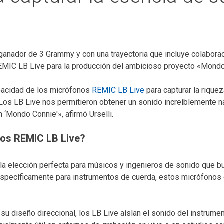
 ganador de 3 Grammy y con una trayectoria que incluye colabor
REMIC LB Live para la producción del ambicioso proyecto «Mond
capacidad de los micrófonos
REMIC LB Live
para capturar la rique
n. «Los LB Live nos permitieron obtener un sonido increíblemente n
‘Mondo Connie'», afirmó Urselli.
nos REMIC LB Live?
la elección perfecta para músicos y ingenieros de sonido que bu
específicamente para instrumentos de cuerda, estos micrófonos o
 su diseño direccional, los LB Live aíslan el sonido del instrum