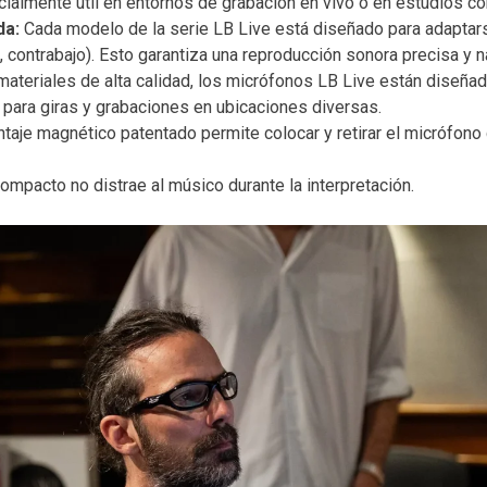
ialmente útil en entornos de grabación en vivo o en estudios co
da:
Cada modelo de la serie LB Live está diseñado para adaptarse
o, contrabajo). Esto garantiza una reproducción sonora precisa y na
teriales de alta calidad, los micrófonos LB Live están diseñados
 para giras y grabaciones en ubicaciones diversas.
aje magnético patentado permite colocar y retirar el micrófono d
mpacto no distrae al músico durante la interpretación.